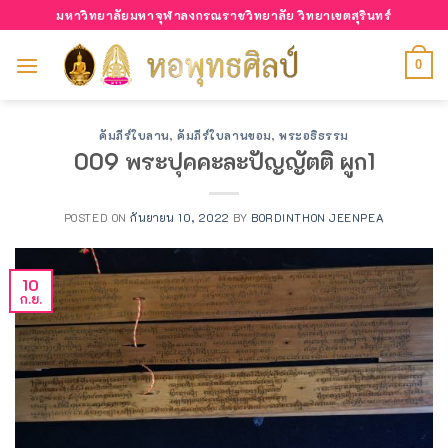
Skip
มหาวิทยาลัยมหาจุฬาลงกรณราชวิทยาลัย วิทยาเขตสุรินทร์
to
content
0
คัมภีร์ใบลาน
,
คัมภีร์ใบลานขอม
,
พระอธิธรรม
009 พระปุคคะละปัญญัตติ ผูก1
POSTED ON
กันยายน 10, 2022
BY
BORDINTHON JEENPEA
10
ก.ย.