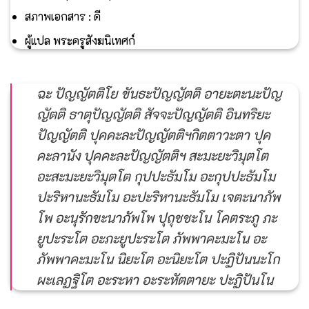
สภาพเอกสาร : ดี
ผู้แปล พระครูสังฆนิเทศก์
ฉะ ปัญญัตติโย ขันธะปัญญัตติ อายะตะนะปัญ
ญัตติ ธาตุปัญญัตติ สัจจะปัญญัตติ อินทริยะ
ปัญญัตติ ปุคคะละปัญญัตติฯกิตตาวะตา ปุค
คะลานัง ปุคคะละปัญญัตติฯ สะมะยะวิมุตโต
อะสะมะยะวิมุตโต กุปปะธัมโม อะกุปปะธัมโม
ปะริหานะธัมโม อะปะริหานะธัมโม เจตะนาภัพ
โพ อะนุรักขะนาภัพโพ ปุถุชชะโน โคตระภู ภะ
ยูปะระโต อะภะยูปะระโต ภัพพาคะมะโน อะ
ภัพพาคะมะโน นิยะโต อะนิยะโต ปะฏิปันนะโก
ผะเลฏฐิโต อะระหา อะระหัตตายะ ปะฏิปันโน