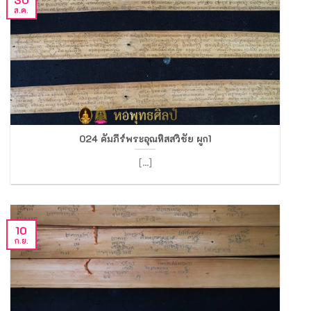
ส.ค.
024 คัมภีร์พระอุณหิสสวิชัย ผูก1
[...]
10
ก.ย.