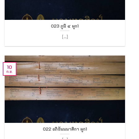
023 ภูมิ ๔ ผูก1
[...]
10
ก.ย.
022 อภิธัมมมาติกา ผูก1