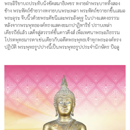
พระอิริยาบถประทับนั่งขัดสมาธิเพชร หงายฝ่าพระบาททั้งสอง
ข้าง พระหัตถ์ซ้ายวางหงายบนพระเพลา พระหัตถ์ขวายกขึ้นเสมอ
พระอุระ จีบนิ้วด้วยพระดัชนีและพระอังคุฐ ในปางแสดงธรรม
หลังจากพระพุทธองค์ทรงแสดงยมกปาฏิหาริย์ ปราบเหล่า
เดียรถีย์แล้ว เสด็จสู่สวรรค์ชั้นดาวดึงส์ เพื่อเทศนาพระอภิธรรม
โปรดพุทธมารดาเช่นเดียวกับอดีตพระพุทธเจ้าทุกพระองค์ทรง
ปฏิบัติ พระพุทธรูปปางนี้เป็นพระพุทธรูปประจำนักษัตร ปีฉลู