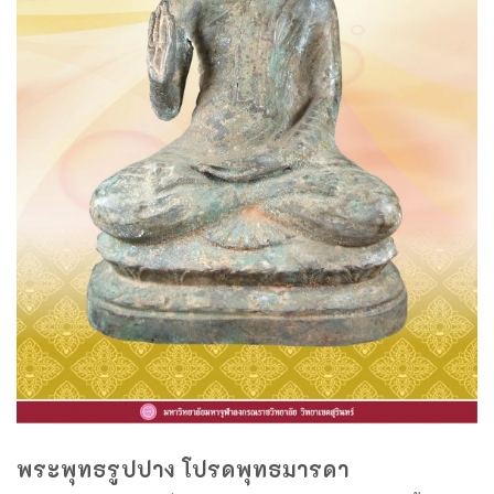
พระพุทธรูปปาง โปรดพุทธมารดา