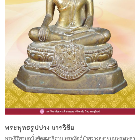
พระพุทธรูปปาง มารวิชัย
พระอิริยาบถนั่งขัดสมาธิราบ พระหัตถ์ซ้ายวางหงายบนพระเพลา