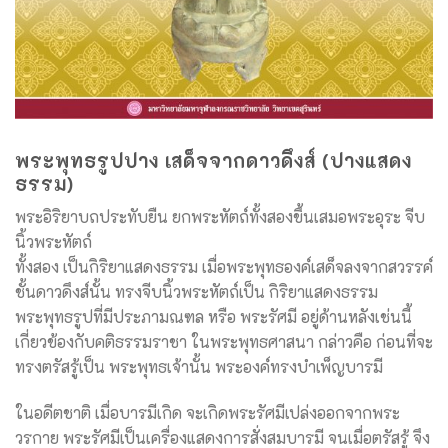
พระพุทธรูปปาง เสด็จจากดาวดึงส์ (ปางแสดง
ธรรม)
พระอิริยาบถประทับยืน ยกพระหัตถ์ทั้งสองขึ้นเสมอพระอุระ จีบ
นิ้วพระหัตถ์
ทั้งสอง เป็นกิริยาแสดงธรรม เมื่อพระพุทธองค์เสด็จลงจากสวรรค์
ชั้นดาวดึงส์นั้น ทรงจีบนิ้วพระหัตถ์เป็น กิริยาแสดงธรรม
พระพุทธรูปที่มีประภามณฑล หรือ พระรัศมี อยู่ด้านหลังเช่นนี้
เกี่ยวข้องกับคติธรรมราชา ในพระพุทธศาสนา กล่าวคือ ก่อนที่จะ
ทรงตรัสรู้เป็น พระพุทธเจ้านั้น พระองค์ทรงบำเพ็ญบารมี
ในอดีตชาติ เมื่อบารมีเกิด จะเกิดพระรัศมีเปล่งออกจากพระ
วรกาย พระรัศมีเป็นเครื่องแสดงการสั่งสมบารมี จนเมื่อตรัสรู้ จึง