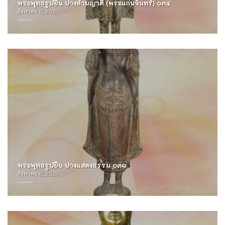
พระพุทธรูปยืน ปางห้ามญาติ (พระแก่นจันทร์) ๐๓๔
สิงหาคม 8, 2021
พระพุทธรูปยืน ปางแสดงธรรม ๐๓๑
สิงหาคม 8, 2021