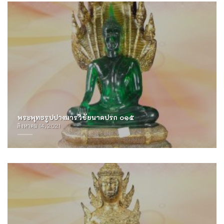
พระพุทธรูปปางมารวิชัยนาคปรก ๐๑๕
สิงหาคม 14, 2021