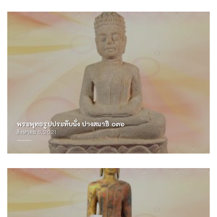
พระพุทธรูปประทับนั่ง ปางสมาธิ ๐๓๖
สิงหาคม 8, 2021