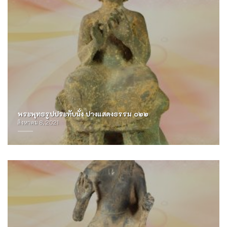
พระพุทธรูปประทับนั่ง ปางแสดงธรรม ๐๒๒
สิงหาคม 8, 2021