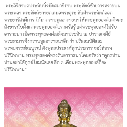
พระอิริยาบถประทับนั่งขัดสมาธิราบ พระหัตถ์ซ้ายวางหงายบน
พระเพลา พระหัตถ์ขวายกเสมอพระอุระ หันฝ่าพระหัตถ์ออก
พระยาวัสวดีมาร ได้มากราบทูลอาราธนาให้พระพุทธองค์เสด็จละ
สังขารนับตั้งแต่พระพุทธองค์แรกตรัสรู้ แต่พระพุทธองค์ไม่รับ
อาราธนา เมื่อพระพุทธองค์เสด็จมาประทับ ณ ปาวาลเจดีย์
พระยามารจึงกราบทูลอาราธนาอีก ว่า ปริสสมบัติและ
พรหมจรรย์สมบูรณ์ ดังพุทธประสงค์ทุกประการ ขอให้ทรง
ปรินิพพาน พระพุทธองค์ทรงรับอาราธนาโดยตรัสว่า “ดูกรท่าน
ท่านอย่าได้ทุกข์โสมนัสเลย อีก ๓ เดือนพระพุทธองค์ก็จะ
ปรินิพพาน”