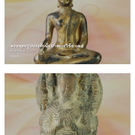
พระพุทธรูปประทับนั่ง ปางมารวิชัย ๐๒๕
สิงหาคม 8, 2021