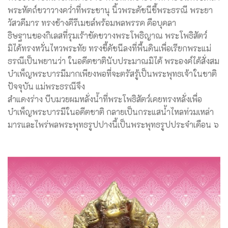
พระหัตถ์ขวาวางคว่ำที่พระชานุ นิ้วพระดัชนีชี้พระธรณี พระยา
วัสวดีมาร ทรงช้างคีรีเมขล์พร้อมพลพรรค คือบุคลา
ธิษฐานของกิเลสที่รุมเร้าขัดขวางพระโพธิญาณ พระโพธิสัตว์
มิได้ทรงหวั่นไหวพระทัย ทรงชี้ดัชนีลงที่พื้นดินเพื่อเรียกพระแม่
ธรณีเป็นพยานว่า ในอดีตชาตินับประมาณมิได้ พระองค์ได้สั่งสม
บำเพ็ญพระบารมีมากเพียงพอที่จะตรัสรู้เป็นพระพุทธเจ้าในชาติ
ปัจจุบัน แม่พระธรณีจึง
สำแดงร่าง บีบมวยผมหลั่งน้ำที่พระโพธิสัตว์เคยทรงหลั่งเพื่อ
บำเพ็ญพระบารมีในอดีตชาติ กลายเป็นกระแสน้ำไหลท่วมเหล่า
มารและไพร่พลพระพุทธรูปปางนี้เป็นพระพุทธรูปประจำเดือน ๖