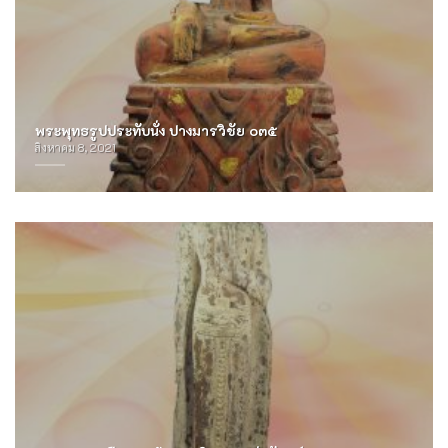
พระพุทธรูปประทับนั่ง ปางมารวิชัย ๐๓๕
สิงหาคม 8, 2021