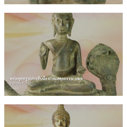
พระพุทธรูปประทับนั่ง ปางแสดงธรรม ๐๒๖
สิงหาคม 8, 2021