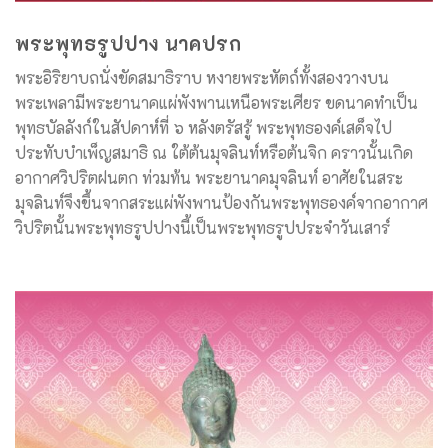
พระพุทธรูปปาง นาคปรก
พระอิริยาบถนั่งขัดสมาธิราบ หงายพระหัตถ์ทั้งสองวางบน
พระเพลามีพระยานาคแผ่พังพานเหนือพระเศียร ขดนาคทำเป็น
พุทธบัลลังก์ในสัปดาห์ที่ ๖ หลังตรัสรู้ พระพุทธองค์เสด็จไป
ประทับบำเพ็ญสมาธิ ณ ใต้ต้นมุจลินท์หรือต้นจิก คราวนั้นเกิด
อากาศวิปริตฝนตก ท่วมท้น พระยานาคมุจลินท์ อาศัยในสระ
มุจลินท์จึงขึ้นจากสระแผ่พังพานป้องกันพระพุทธองค์จากอากาศ
วิปริตนั้นพระพุทธรูปปางนี้เป็นพระพุทธรูปประจำวันเสาร์