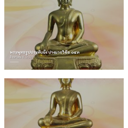
พระพุทธรูปประทับนั่ง ปางมารวิชัย ๐๔๓
สิงหาคม 8, 2021