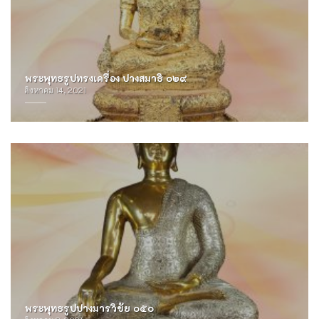
พระพุทธรูปทรงเครื่อง ปางสมาธิ ๐๒๙
สิงหาคม 14, 2021
พระพุทธรูปปางมารวิชัย ๐๕๐