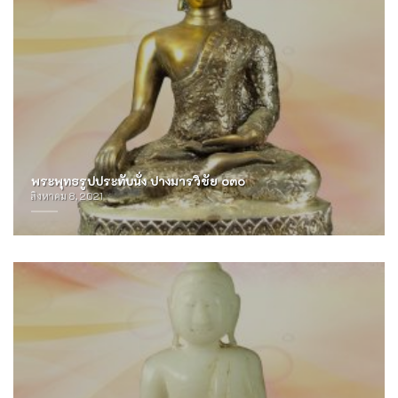
พระพุทธรูปประทับนั่ง ปางมารวิชัย ๐๓๐
สิงหาคม 8, 2021