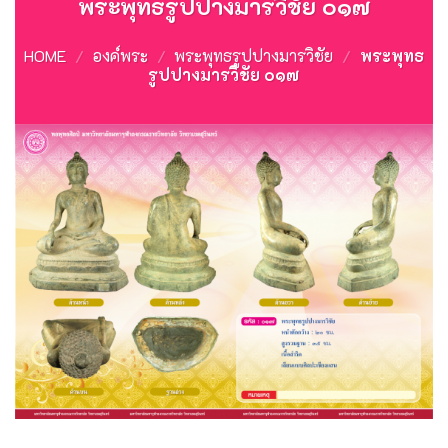
พระพุทธรูปปางมารวิชัย ๐๑๗
HOME
/
องค์พระ
/
พระพุทธรูปปางมารวิชัย
/
พระพุทธ
รูปปางมารวิชัย ๐๑๗