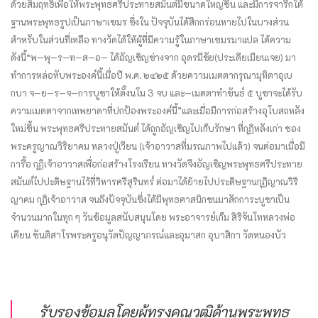
ด้วยสัมฤทธิ์เพื่อให้พระพุทธศรีประทายสมันต์มี
ขนาดใหญ่ขึ้น และมีการจารึกใต้
ฐานพระพุทธรูปเป็นภาษาเขมร ซึ่งใน ปัจจุบันได้สึกกร่อนหายไปในบางส่วน
สำหรับในส่วนที่เหลือ ทางวัดได้ให้ผู้ที่
มีความรู้ในภาษาเขมรมาแปล ได้ความ
ดังนี้
“พ—พุ—ร—ท—ส—อ— ได้อัญเชิญช่างจาก อุดรมีชัย
(ประเดียเมียนเจย) มา
ทำการหล่อทับพระองค์​นี้เมื่อปี พ.ศ. ๒๔๒๕ ด้วย​ความเมตตากรุณามุทิตาอุเบ
กบา จ—ย—ร—จ—การบูชาให้ตั้งนโม 3 จบ และ—เมตตา
ทำขันธ์ ๕ บูชาจะได้รับ​
ความเมตตาจากเทพยาดาที่ปกป้องพระองค์นี้”
และเมื่อมีการก่อสร้างอุโบสถหลัง
ใหม่ขึ้น พระพุทธศรีประทายสมันต์ ได้ถูกอัญเชิญไปเก็บรักษา ที่กุฏิหลังเก่า ของ
พระครูญาณวิริยาคม หลวง​ปู่​เวียน​ (เจ้าอาวาสที่มรณภาพไปแล้ว) จนต่อมาเมื่อมี
การื้อ กุฏิเจ้าอาวาสเพื่อก่อสร้างโรงเรียน ทางวัดจึงอัญเชิญพระพุทธศรีประทาย
สมันต์ไปปะดิษฐานไว้ที่วิหารศรีสุรินทร์ ต่อมาได้ย้าย​ไป​ประดิษฐาน​กุฏิญาณ​วิริ
ญาคม กุฏิ​เจ้าอาวาส​ ​จนถึงปัจจุบัน
ซึ่งได้มีพุทธศาสนิกชนมาสักการะบูชาเป็น
จำนวนมากในทุก ๆ วัน
ข้อมูลสนับสนุนโดย พระอาจารย์เก็ม สิริจันโท
หลวงพ่อ
เคียน ขันติสาโร
พระครูอนุวัตปัญญาภรณ์
และอุมาสก อุบาสิกา วัดหนองบัว
รับรองข้อมูลโดยผู้ทรงคุณวุฒิด้านพระพุทธ