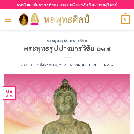
Skip
มหาวิทยาลัยมหาจุฬาลงกรณราชวิทยาลัย วิทยาเขตสุรินทร์
to
content
0
พระพุทธรูปปางมารวิชัย
พระพุทธรูปปางมารวิชัย ๐๑๗
POSTED ON
สิงหาคม 8, 2021
BY
BORDINTHON JEENPEA
08
ส.ค.