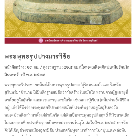
พระพุทธรูปปางมารวิชัย
หน้าตักกว้าง : ๒๓ ซม. / สูงรวมฐาน : ๔๒.๕ ซม.
เนื้อทองเหลือง
ศิลปะสมัยรัตนโก
สินทร
สร้างปี พ.ศ. ๒๕๓๙
พระพุทธศรีประทายสมันต์เป็นพระพุทธรูปเก่าแก่คู่วัดหนองบัวและ จังหวัด
สุรินทร์มาช้านาน ไม่มีหลักฐานแน่ชัดว่าก่อสร้างในสมัยใด ทราบจากผู้สูงอายุที่
อาศัยอยู่ในคุ้มวัด และพระเถรานุเถระในวัด เช่นหลวงปู่เวียน​ (สมัยท่านยังมีชีวิต
อยู่) เล่าให้ฟังว่า พระพุทธศรีประทายสมันต์ ประดิษฐานอยู่ในอุโบสถ
วัด
หนองบัวหลังเก่า มาตั้งแต่กำเนิดวัด แต่เดิมเป็นพระพุทธรูปสัมฤทธิ์ ที่มีขนาดเล็ก
ไม่เหมาะสมที่จะประดิษฐานเป็นพระประธานในอุโบสถ
ในปีพ.ศ. ๒๔๒๕ ทางวัด
จึงได้เชิญช่างจากเมืองอุดรมีชัย ประเทศกัมพูชา มาทำการโบกปูนและหล่อทับ