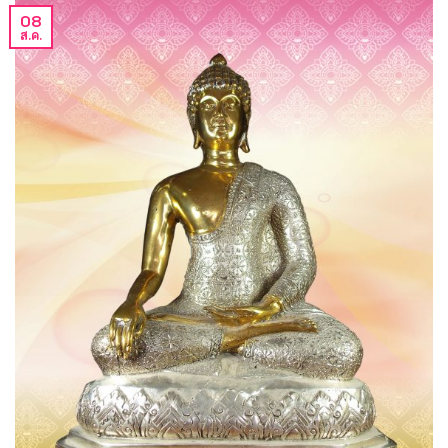
08
ส.ค.