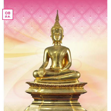
08
ส.ค.