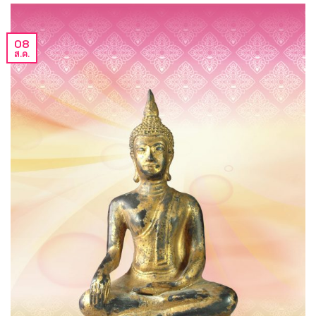
08
ส.ค.