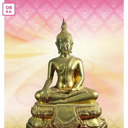
08
ส.ค.