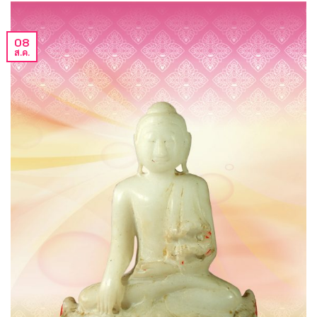
08
ส.ค.