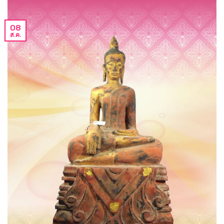
08
ส.ค.