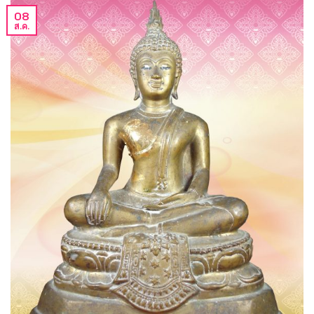
08
ส.ค.