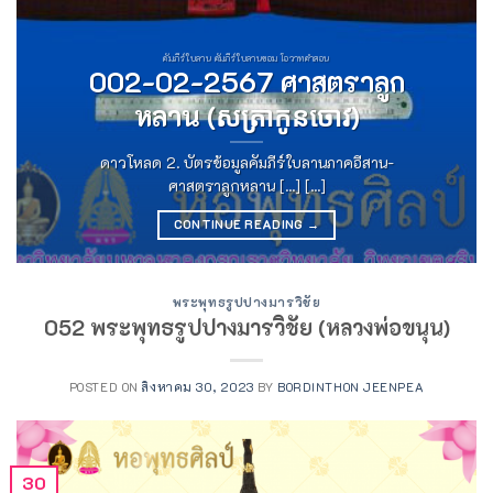
คัมภีร์ใบลาน คัมภีร์ใบลานขอม โอวาทคำสอน
002-02-2567 ศาสตราลูก
หลาน (សត្រាកូនចោវ)
ดาวโหลด 2. บัตรข้อมูลคัมภีร์ใบลานภาคอีสาน-
ศาสตราลูกหลาน [...] [...]
CONTINUE READING
→
พระพุทธรูปปางมารวิชัย
052 พระพุทธรูปปางมารวิชัย (หลวงพ่อขนุน)
POSTED ON
สิงหาคม 30, 2023
BY
BORDINTHON JEENPEA
30