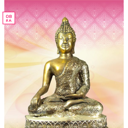
08
ส.ค.