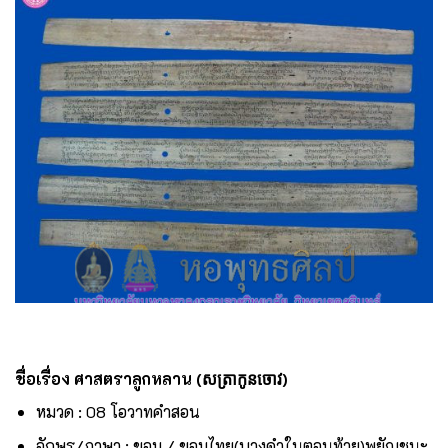
ชื่อเรื่อง ศาสตราลูกหลาน (សត្រាកូនចោវ)
หมวด : 08 โอวาทคำสอน
อักษร/ภาษา : ขอม / ขอมไทย(บางคำในตอนท้าย)พยัญชนะ