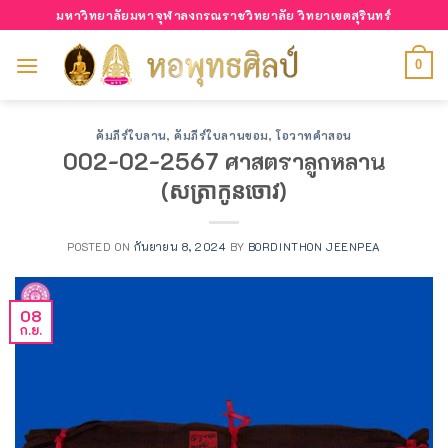
Skip
มหาวิทยาลัยมหาจุฬาลงกรณราชวิทยาลัย วิทยาเขตสุรินทร์
to
content
0
คัมภีร์ใบลาน
,
คัมภีร์ใบลานขอม
,
โอวาทคำสอน
002-02-2567 ศาสตราลูกหลาน
(សត្រាកូនចោវ)
POSTED ON
กันยายน 8, 2024
BY
BORDINTHON JEENPEA
08
ก.ย.