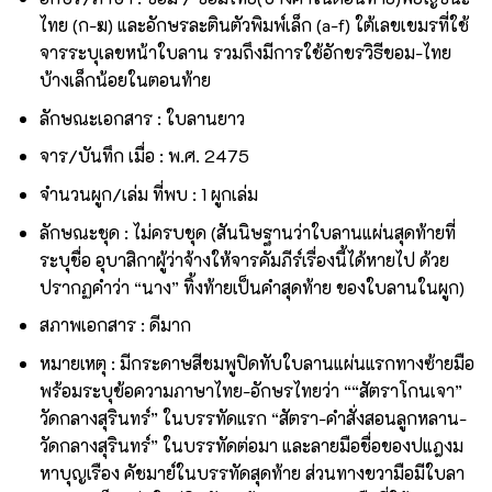
ไทย (ก-ฆ) และอักษรละตินตัวพิมพ์เล็ก (a-f) ใต้เลขเขมรที่ใช้
จารระบุเลขหน้าใบลาน รวมถึงมีการใช้อักขรวิธีขอม-ไทย
บ้างเล็กน้อยในตอนท้าย
ลักษณะเอกสาร : ใบลานยาว
จาร/บันทึก เมื่อ : พ.ศ. 2475
จำนวนผูก/เล่ม ที่พบ : 1 ผูกเล่ม
ลักษณะชุด : ไม่ครบชุด (สันนิษฐานว่าใบลานแผ่นสุดท้ายที่
ระบุชื่อ อุบาสิกาผู้ว่าจ้างให้จารคัมภีร์เรื่องนี้ได้หายไป ด้วย
ปรากฏคำว่า “นาง” ทิ้งท้ายเป็นคำสุดท้าย ของใบลานในผูก)
สภาพเอกสาร : ดีมาก
หมายเหตุ : มีกระดาษสีชมพูปิดทับใบลานแผ่นแรกทางซ้ายมือ
พร้อมระบุข้อความภาษาไทย-อักษรไทยว่า ““สัตราโกนเจา”
วัดกลางสุรินทร์” ในบรรทัดแรก “สัตรา-คำสั่งสอนลูกหลาน-
วัดกลางสุรินทร์” ในบรรทัดต่อมา และลายมือชื่อของปแฎงม
หาบุญเรือง คัชมาย์ในบรรทัดสุดท้าย ส่วนทางขวามือมีใบลา