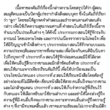
เนื้อหาของคัมภีร์เรื่องนี้กล่าวความโดยสรุปได้ว่า ผู้สอน
สมมุติตนเองเป็นบิดาผู้แก่ชรากำลังสั่งสอนบุตร ซึ่งในคัมภีร์เรียก
ว่า “ลูก” โดยขอให้ลูกจดจำคำสอนและธำรงตนตามคำสอนดัง
กล่าว เพื่อให้เกิดความสุขเกษมศานติ์ คำสอนในคัมภีร์เรื่องนี้อาจ
จำแนกเป็นประเด็นต่าง ๆ ได้ดังนี้
ประการแรก
สอนให้รู้จักระงับ
อารมณ์ โดยเฉพาะโทสะ และการบ่นเนื่องจากความไม่พอใจ เพื่อ
ให้มีปัญญาเข้าใจสิ่งต่าง ๆ
ประการต่อมา
สอนให้รักษาแบบแผน
ความประพฤติและมารยาทที่เหมาะสม เพื่อป้องกันคนติฉินนินทา
ไปถึงบุพการี
ประการที่ ๓
สอนให้รู้จักถ่อมตนและมิให้โอ้อวด
เพื่อให้คนอื่นรู้สึกเกรงขามและมิกล้าขัดแย้งด้วย
ประการที่ ๔
สอนให้มานะพากเพียรเรียนคัมภีร์นี้ เพื่อใช้ปกป้องและเป็น
ประโยชน์แก่ตนเอง
ประการที่ ๕
สอนให้เรียนหนังสือโดยต้องรู้
อย่างถ่องแท้ไม่มีติดขัด เขียนหนังสือให้สวย คนอื่นถึงจะเกรงขาม
และไม่กล้าดูแคลน
ประการที่ ๖
สอนให้เก็บงำความรู้ที่เรียนไว้
กับตนเอง ให้เลือกหยิบมาใช้ยามลำบาก และอย่าให้ใครล่วงรู้ถึง
ความรู้ที่มี คนอื่นจึงจะเกรงขาม เพราะหากคนอื่นล่วงรู้ถึงความรู้
ต่าง ๆ ที่เรามีจนหมดสิ้นแล้ว เขาจะเยาะเย้ยและไม่เกรงกลัวแม้สัก