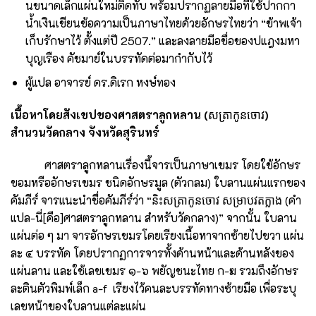
นขนาดเล็กแผ่นใหม่ติดทับ พร้อมปรากฏลายมือที่ใช้ปากกา
น้ำเงินเขียนข้อความเป็นภาษาไทยด้วยอักษรไทยว่า “ข้าพเจ้า
เก็บรักษาไว้ ตั้งแต่ปี 2507.” และลงลายมือชื่อของปแฎงมหา
บุญเรือง คัชมาย์ในบรรทัดต่อมากำกับไว้
ผู้แปล อาจารย์ ดร.ดิเรก หงษ์ทอง
เนื้อหาโดยสังเขปของศาสตราลูกหลาน (
សត្រាកូនចោវ
)
สำนวนวัดกลาง จังหวัดสุรินทร์
ศาสตราลูกหลานเรื่องนี้จารเป็นภาษาเขมร โดยใช้อักษร
ขอมหรืออักษรเขมร ชนิดอักษรมูล (ตัวกลม) ใบลานแผ่นแรกของ
คัมภีร์ จารแนะนำชื่อคัมภีร์ว่า “និះសត្រាកូនចោវ​ សម្រាបវតក្លាង (คำ
แปล-นี่[คือ]ศาสตราลูกหลาน สำหรับวัดกลาง)” จากนั้น ใบลาน
แผ่นต่อ ๆ มา จารอักษรเขมรโดยเรียงเนื้อหาจากซ้ายไปขวา แผ่น
ละ ๔ บรรทัด โดยปรากฏการจารทั้งด้านหน้าและด้านหลังของ
แผ่นลาน และใช้เลขเขมร ๑-๖ พยัญชนะไทย ก-ฆ รวมถึงอักษร
ละตินตัวพิมพ์เล็ก a-f เรียงไว้คนละบรรทัดทางซ้ายมือ เพื่อระบุ
เลขหน้าของใบลานแต่ละแผ่น