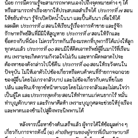
น้อย การมีความรู้จะสามารถพาตนเองไปถึงจุดหมายต่าง ๆ ได้
หรือสามารถทำเรื่องยากให้ประสบผลสำเร็จได้
ประการที่ ๗
สอน
ให้ขยันทำนา รู้จักเปิดปิดน้ำในนา และปั้นคันนา เพื่อให้ได้
ผลผลิต
ประการที่ ๘
สอนให้เรียนรู้เรื่องการค้าขาย และรู้จัก
รักษาทรัพย์สินที่มีมิให้สูญหาย
ประการที่ ๙
สอนให้รักและ
ซื่อตรงกับพี่น้อง ไม่ควรวิวาทกันเรื่องมรดกที่บุพการีได้แบ่งให้ลูก
ทุกคนแล้ว
ประการที่ ๑๐
สอนมิให้คิดเอาทรัพย์ผู้อื่นมาไว้ที่เรือน
ตน เพราะจะเกิดความกังวลใจไม่เว้น และหากผิดพลาดไปจะ
ต้องหาของดังกล่าวไปใช้คืน
ประการที่ ๑๑
สอนให้ระวังคนใน
ปัจจุบัน ไม่ให้เอาตัวไปข้องเกี่ยวหรือคบค้าคนที่ร้ายกาจฉกฉวย
ของผู้อื่นโดยไม่เกรงกลัวบาป และไม่ข้องเกี่ยวกับคนที่ขโมย
ปล้น และฟันเจ้าทุกข์หน้าตาเฉยโดยไม่เกรงกลัวและไม่สนใจว่า
เป็นผู้ใด และ
ประการสุดท้าย
สอนให้ทำทานแก่คนยากไร้ หมั่น
ทำบุญตักบาตร และรักษาศีลห้า เพราะบุญกุศลจะช่วยให้รุ่งเรือง
และพาตนเองข้ามไปสู่ฝั่งพระนิพพานได้
หลังจารเนื้อหาข้างต้นเสร็จแล้ว ผู้จารได้ให้ข้อมูลต่าง ๆ
เกี่ยวกับการจารดังนี้ (๑)
คำอธิษฐานของผู้จารที่เป็นภาษาบาลี