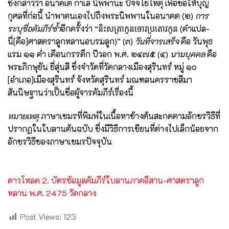
ซึ่งกล่าวว่า อนาคเต กาเล นิพพานะ ปัจจโยโหตุ เพื่อขอให้บุญ
กุศลที่ก่อนี้ นำพาตนเองไปถึงพระนิพพานในอนาคต (๒)
การ
ระบุชื่อคัมภีร์ซ้ำ
อีกครั้งว่า “និះសត្រាកូនចោវប្រតោវកូន​ (คำแปล-
นี่[คือ]ศาสตราลูกหลานอบรมลูก)” (๓)
วันที่จารเสร็จ
คือ วันพุธ
แรม ๑๑ ค่ำ เดือนกรรดึก ปีวอก พ.ศ. ๒๔๗๕ (๔)
นามบุคคล
คือ
พระภิกษุยัน ยี่สุ่นสี ซึ่งจำวัดที่วัดกลางเมืองสุรินทร์ หมู่ ๑๐
[อำเภอ]เมืองสุรินทร์ จังหวัดสุรินทร์ มณฑลนครราชสีมา
สันนิษฐานว่าเป็นชื่อผู้จารคัมภีร์เรื่องนี้
หมายเหตุ
ภาษาเขมรที่พิมพ์ในเนื้อหาข้างต้นสะกดตามอักขรวิธีที่
ปรากฏในใบลานต้นฉบับ ซึ่งมีวิธีการเขียนที่ต่างไปเล็กน้อยจาก
อักขรวิธีของภาษาเขมรปัจจุบัน
ดาวโหลด
2. บัตรข้อมูลคัมภีร์ใบลานภาคอีสาน-ศาสตราลูก
หลาน พ.ศ. 2475 วัดกลาง
Post Views:
123