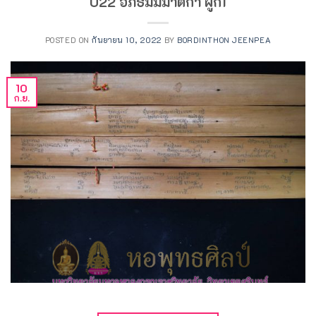
022 อภิธัมมมาติกา ผูก1
POSTED ON
กันยายน 10, 2022
BY
BORDINTHON JEENPEA
10
ก.ย.