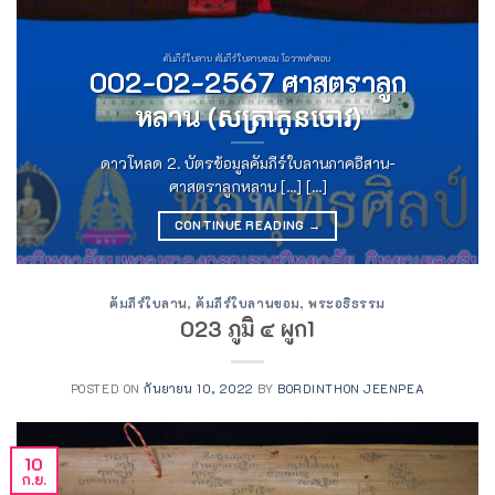
คัมภีร์ใบลาน คัมภีร์ใบลานขอม โอวาทคำสอน
002-02-2567 ศาสตราลูก
หลาน (សត្រាកូនចោវ)
ดาวโหลด 2. บัตรข้อมูลคัมภีร์ใบลานภาคอีสาน-
ศาสตราลูกหลาน [...] [...]
CONTINUE READING
→
คัมภีร์ใบลาน
,
คัมภีร์ใบลานขอม
,
พระอธิธรรม
023 ภูมิ ๔ ผูก1
POSTED ON
กันยายน 10, 2022
BY
BORDINTHON JEENPEA
10
ก.ย.