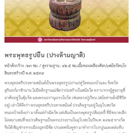
พระพุทธรูปยืน (ปางห้ามญาติ)
หน้าตักกว้าง : ๒๓ ซม. / สูงรวมฐาน : ๔๒.๕ ซม.
เนื้อทองเหลือง
ศิลปะสมัยรัตนโก
สินทร
สร้างปี พ.ศ. ๒๕๓๙
พระพุทธศรีประทายสมันต์เป็นพระพุทธรูปเก่าแก่คู่วัดหนองบัวและ จังหวัด
สุรินทร์มาช้านาน ไม่มีหลักฐานแน่ชัดว่าก่อสร้างในสมัยใด ทราบจากผู้สูงอายุที่
อาศัยอยู่ในคุ้มวัด และพระเถรานุเถระในวัด เช่นหลวงปู่เวียน​ (สมัยท่านยังมีชีวิต
อยู่) เล่าให้ฟังว่า พระพุทธศรีประทายสมันต์ ประดิษฐานอยู่ในอุโบสถ
วัด
หนองบัวหลังเก่า มาตั้งแต่กำเนิดวัด แต่เดิมเป็นพระพุทธรูปสัมฤทธิ์ ที่มีขนาดเล็ก
ไม่เหมาะสมที่จะประดิษฐานเป็นพระประธานในอุโบสถ
ในปีพ.ศ. ๒๔๒๕ ทางวัด
จึงได้เชิญช่างจากเมืองอุดรมีชัย ประเทศกัมพูชา มาทำการโบกปูนและหล่อทับ