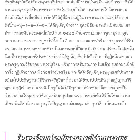
ด้วยสัมฤทธิ์เพื่อให้พระพุทธศรีประทายสมันต์มี
ขนาดใหญ่ขึ้น และมีการจารึกใต้
ฐานพระพุทธรูปเป็นภาษาเขมร ซึ่งใน ปัจจุบันได้สึกกร่อนหายไปในบางส่วน
สำหรับในส่วนที่เหลือ ทางวัดได้ให้ผู้ที่
มีความรู้ในภาษาเขมรมาแปล ได้ความ
ดังนี้
“พ—พุ—ร—ท—ส—อ— ได้อัญเชิญช่างจาก อุดรมีชัย
(ประเดียเมียนเจย) มา
ทำการหล่อทับพระองค์​นี้เมื่อปี พ.ศ. ๒๔๒๕ ด้วย​ความเมตตากรุณามุทิตาอุเบ
กบา จ—ย—ร—จ—การบูชาให้ตั้งนโม 3 จบ และ—เมตตา
ทำขันธ์ ๕ บูชาจะได้รับ​
ความเมตตาจากเทพยาดาที่ปกป้องพระองค์นี้”
และเมื่อมีการก่อสร้างอุโบสถหลัง
ใหม่ขึ้น พระพุทธศรีประทายสมันต์ ได้ถูกอัญเชิญไปเก็บรักษา ที่กุฏิหลังเก่า ของ
พระครูญาณวิริยาคม หลวง​ปู่​เวียน​ (เจ้าอาวาสที่มรณภาพไปแล้ว) จนต่อมาเมื่อมี
การื้อ กุฏิเจ้าอาวาสเพื่อก่อสร้างโรงเรียน ทางวัดจึงอัญเชิญพระพุทธศรีประทาย
สมันต์ไปปะดิษฐานไว้ที่วิหารศรีสุรินทร์ ต่อมาได้ย้าย​ไป​ประดิษฐาน​กุฏิญาณ​วิริ
ญาคม กุฏิ​เจ้าอาวาส​ ​จนถึงปัจจุบัน
ซึ่งได้มีพุทธศาสนิกชนมาสักการะบูชาเป็น
จำนวนมากในทุก ๆ วัน
ข้อมูลสนับสนุนโดย พระอาจารย์เก็ม สิริจันโท
หลวงพ่อ
เคียน ขันติสาโร
พระครูอนุวัตปัญญาภรณ์
และอุมาสก อุบาสิกา วัดหนองบัว
รับรองข้อมูลโดยผู้ทรงคุณวุฒิด้านพระพุทธ