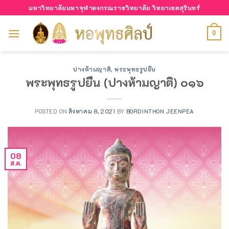
Skip
มหาวิทยาลัยมหาจุฬาลงกรณราชวิทยาลัย วิทยาเขตสุรินทร์
to
content
0
ปางห้ามญาติ
,
พระพุทธรูปยืน
พระพุทธรูปยืน (ปางห้ามญาติ) ๐๑๖
POSTED ON
สิงหาคม 8, 2021
BY
BORDINTHON JEENPEA
08
ส.ค.