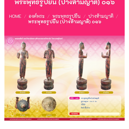
พระพุทธรูปยืน (ปางห้ามญาติ) ๐๑๖
HOME
/
องค์พระ
/
พระพุทธรูปยืน
/
ปางห้ามญาติ
/
พระพุทธรูปยืน (ปางห้ามญาติ) ๐๑๖