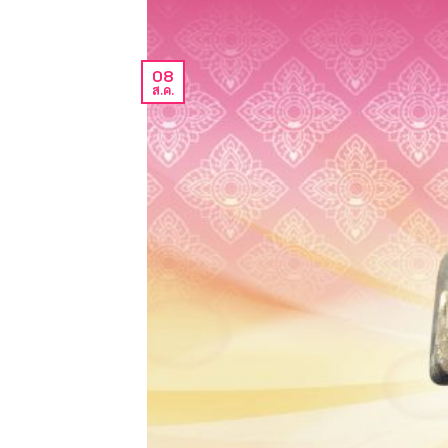
08
ส.ค.