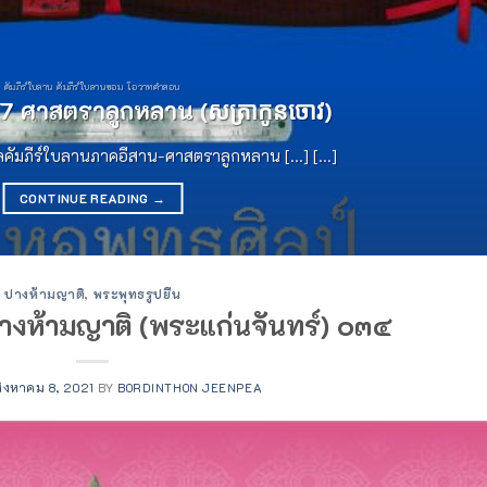
คัมภีร์ใบลาน คัมภีร์ใบลานขอม โอวาทคำสอน
 ศาสตราลูกหลาน (សត្រាកូនចោវ)
ลคัมภีร์ใบลานภาคอีสาน-ศาสตราลูกหลาน [...] [...]
CONTINUE READING
→
ปางห้ามญาติ
,
พระพุทธรูปยืน
างห้ามญาติ (พระแก่นจันทร์) ๐๓๔
สิงหาคม 8, 2021
BY
BORDINTHON JEENPEA