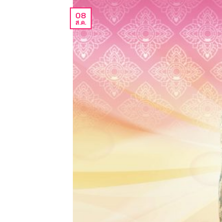
08
ส.ค.