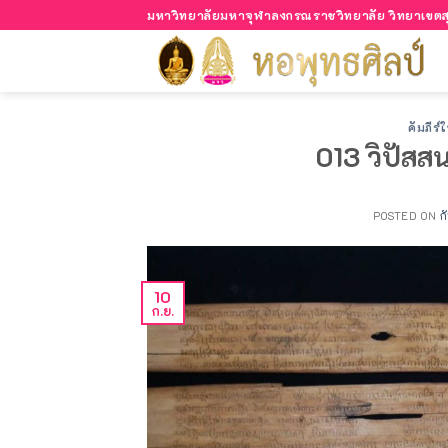
Skip
มหาวิทยาลัยมหาจุฬาลงกรณราชวิทยาลัย วิทยาเขตสุ
to
content
คัมภีร
013 วิปัสส
POSTED ON
ก
10
ก.ย.