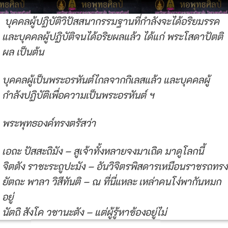
บุคคลผู้ปฏิบัติวิปัสสนากรรมฐานที่กำลังจะได้อริยมรรค
และบุคคลผู้ปฏิบัติจนได้อริยผลแล้ว ได้แก่ พระโสดาปัตติ
ผล เป็นต้น
บุคคลผู้เป็นพระอรหันต์ไกลจากกิเลสแล้ว และบุคคลผู้
กำลังปฏิบัติเพื่อความเป็นพระอรหันต์ ฯ
พระพุทธองค์ทรงตรัสว่า
เอถะ ปัสสะถิมัง – สูเจ้าทั้งหลายจงมาเถิด มาดูโลกนี้
จิตตัง ราชะระถูปะมัง – อันวิจิตรพิสดารเหมือนราชรถทรง
ยัตถะ พาลา วิสีทันติ – ณ ที่นี่แหละ เหล่าคนโง่พากันหมก
อยู่
นัตถิ สังโค วชานะตัง – แต่ผู้รู้หาข้องอยู่ไม่