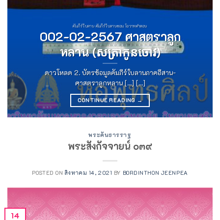
คัมภีร์ใบลาน คัมภีร์ใบลานขอม โอวาทคำสอน
002-02-2567 ศาสตราลูก
หลาน (សត្រាកូនចោវ)
ดาวโหลด 2. บัตรข้อมูลคัมภีร์ใบลานภาคอีสาน-
ศาสตราลูกหลาน [...] [...]
CONTINUE READING
→
พระคันธารราฐ
พระสังกัจจายน์ ๐๓๙
POSTED ON
สิงหาคม 14, 2021
BY
BORDINTHON JEENPEA
14