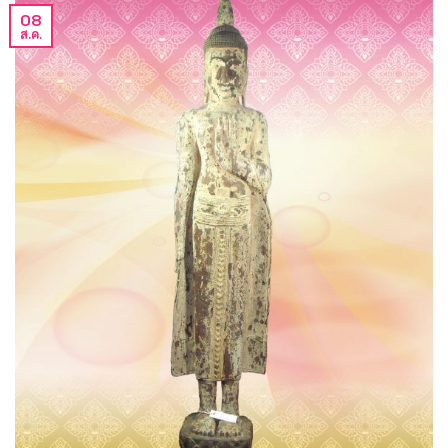
08
ส.ค.