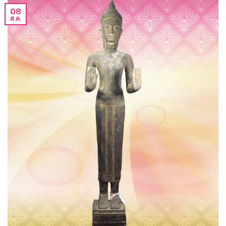
08
ส.ค.