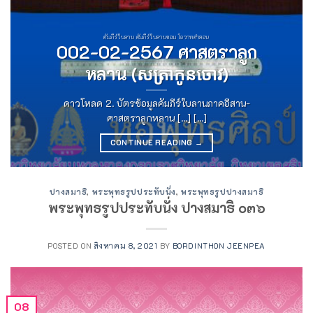
คัมภีร์ใบลาน คัมภีร์ใบลานขอม โอวาทคำสอน
002-02-2567 ศาสตราลูก
หลาน (សត្រាកូនចោវ)
ดาวโหลด 2. บัตรข้อมูลคัมภีร์ใบลานภาคอีสาน-
ศาสตราลูกหลาน [...] [...]
CONTINUE READING
→
ปางสมาธิ
,
พระพุทธรูปประทับนั่ง
,
พระพุทธรูปปางสมาธิ
พระพุทธรูปประทับนั่ง ปางสมาธิ ๐๓๖
POSTED ON
สิงหาคม 8, 2021
BY
BORDINTHON JEENPEA
08