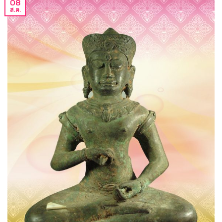
08
ส.ค.