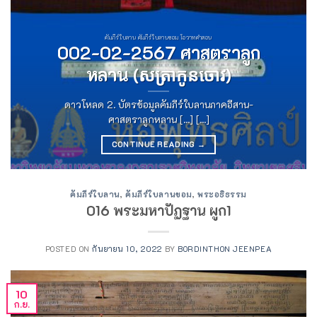
คัมภีร์ใบลาน คัมภีร์ใบลานขอม โอวาทคำสอน
002-02-2567 ศาสตราลูก
หลาน (សត្រាកូនចោវ)
ดาวโหลด 2. บัตรข้อมูลคัมภีร์ใบลานภาคอีสาน-
ศาสตราลูกหลาน [...] [...]
CONTINUE READING
→
คัมภีร์ใบลาน
,
คัมภีร์ใบลานขอม
,
พระอธิธรรม
016 พระมหาปัฏฐาน ผูก1
POSTED ON
กันยายน 10, 2022
BY
BORDINTHON JEENPEA
10
ก.ย.