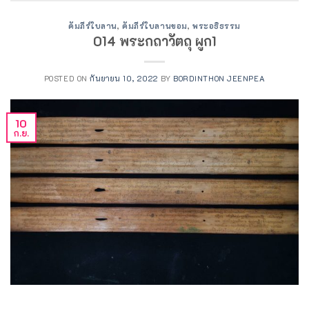
คัมภีร์ใบลาน
,
คัมภีร์ใบลานขอม
,
พระอธิธรรม
014 พระกถาวัตถุ ผูก1
POSTED ON
กันยายน 10, 2022
BY
BORDINTHON JEENPEA
10
ก.ย.