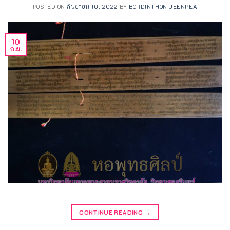
POSTED ON
กันยายน 10, 2022
BY
BORDINTHON JEENPEA
10
ก.ย.
CONTINUE READING
→