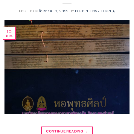
POSTED ON
กันยายน 10, 2022
BY
BORDINTHON JEENPEA
10
ก.ย.
CONTINUE READING
→