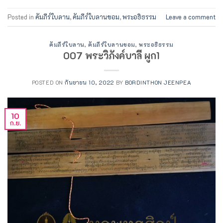
Posted in
คัมภีร์ใบลาน
,
คัมภีร์ใบลานขอม
,
พระอธิธรรม
Leave a comment
คัมภีร์ใบลาน
,
คัมภีร์ใบลานขอม
,
พระอธิธรรม
007 พระวิภังค์บาลี ผูก1
POSTED ON
กันยายน 10, 2022
BY
BORDINTHON JEENPEA
10
ก.ย.